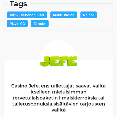
Tags
100% Kasinobonukset
Mobiili kasino
Netent
Play’n GO
Zimpler
Casino Jefe: ensitallettajat saavat valita
itselleen mieluisimman
tervetuliaispaketin ilmaiskierroksia tai
talletusbonuksia sisältävien tarjousten
väliltä