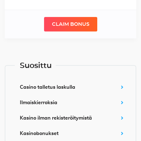
CLAIM BONUS
Suosittu
Casino talletus laskulla
Ilmaiskierroksia
Kasino ilman rekisteröitymistä
Kasinobonukset