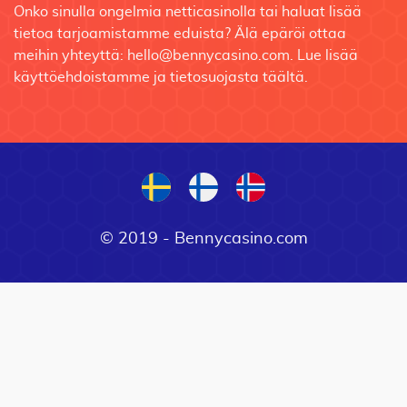
Onko sinulla ongelmia netticasinolla tai haluat lisää
tietoa tarjoamistamme eduista? Älä epäröi ottaa
meihin yhteyttä: hello@bennycasino.com. Lue lisää
käyttöehdoistamme ja tietosuojasta täältä.
© 2019 - Bennycasino.com