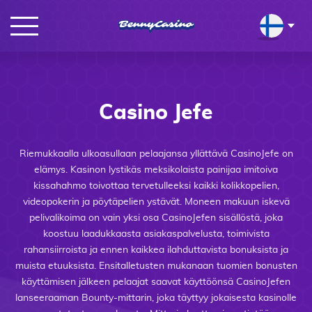
Casino Jefe
Riemukkaalla ulkoasullaan pelaajansa yllättävä CasinoJefe on
elämys. Kasinon lystikäs meksikolaista painijaa imitoiva
kissahahmo toivottaa tervetulleeksi kaikki kolikkopelien,
videopokerin ja pöytäpelien ystävät. Moneen makuun iskevä
pelivalikoima on vain yksi osa CasinoJefen sisällöstä, joka
koostuu laadukkaasta asiakaspalvelusta, toimivista
rahansiirroista ja ennen kaikkea ilahduttavista bonuksista ja
muista etuuksista. Ensitalletusten mukanaan tuomien bonusten
käyttämisen jälkeen pelaajat saavat käyttöönsä CasinoJefen
lanseeraaman Bounty-mittarin, joka täyttyy jokaisesta kasinolle