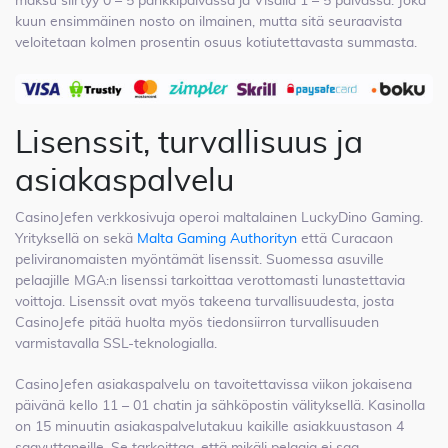
maksu siirtyy 0 – 5 pankkipäivässä ja Visalla 1 – 5 päivässä. Joka
kuun ensimmäinen nosto on ilmainen, mutta sitä seuraavista
veloitetaan kolmen prosentin osuus kotiutettavasta summasta.
Lisenssit, turvallisuus ja
asiakaspalvelu
CasinoJefen verkkosivuja operoi maltalainen LuckyDino Gaming.
Yrityksellä on sekä
Malta Gaming Authorityn
että Curacaon
peliviranomaisten myöntämät lisenssit. Suomessa asuville
pelaajille MGA:n lisenssi tarkoittaa verottomasti lunastettavia
voittoja. Lisenssit ovat myös takeena turvallisuudesta, josta
CasinoJefe pitää huolta myös tiedonsiirron turvallisuuden
varmistavalla SSL-teknologialla.
CasinoJefen asiakaspalvelu on tavoitettavissa viikon jokaisena
päivänä kello 11 – 01 chatin ja sähköpostin välityksellä. Kasinolla
on 15 minuutin asiakaspalvelutakuu kaikille asiakkuustason 4
saavuttaneille. Se tarkoittaa, että mikäli pelaaja ei saa