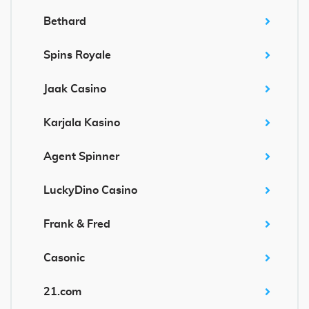
Bethard
Spins Royale
Jaak Casino
Karjala Kasino
Agent Spinner
LuckyDino Casino
Frank & Fred
Casonic
21.com