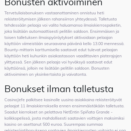
Bonusten aktivoiminen
Tervetuliaisbonuksen vastaanottaminen onnistuu heti
rekisteröitymisen jälkeen rahansiirron yhteydessä. Talletusta
tehdessään pelaaja voi valita haluamansa ilmaiskierrospaketin,
joka lisätään automaattisesti pelitilin saldoon. Ensimmäisen ja
toisen talletuksen ilmaispyöräytykset aktivoidaan pelaajan
käyttöön viimeistään seuraavana päivänä kello 13.00 mennessä.
Bounty-mittarin karttumisella saatavat edut tulevat pelaajan
käyttöön heti kuhunkin asiakastasoon vaadittavien pisterajojen
ylittyessä. Sen jälkeen pelaaja voi hyväksyä saatavat edut
käyttöönsä, jolloin ne lisätään pelitilin saldoon. Bonusten
aktivoiminen on yksinkertaista ja vaivatonta.
Bonukset ilman talletusta
CasinoJefe palkitsee kasinolle uusina asiakkaina rekisteröityvät
pelaajat 11 ilmaiskierroksella ennen ensimmäistäkään talletusta.
Saadut kierrokset on pelattava NetEntin Spiñata Grande -
kolikkopelissä, josta mahdollisesti saatavien voittojen maksimiksi
kasino on asettanut 500 euroa. Suurempaa summaa
rekisteröintibonuksena saatavien ilmaiskierrosten voitoista ei saa