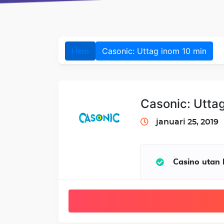
Hem
Casonic: Uttag inom 10 min
Casonic: Utta
januari 25, 2019
Casino utan 