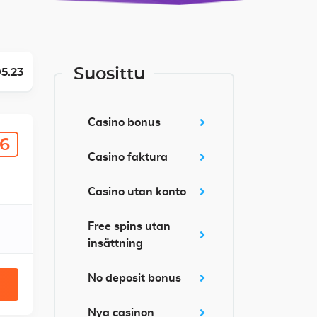
Suosittu
5.23
Casino bonus
.6
Casino faktura
Casino utan konto
Free spins utan
insättning
No deposit bonus
Nya casinon