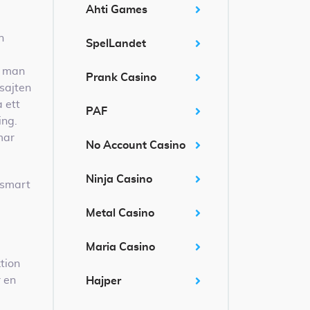
Ahti Games
h
SpelLandet
r man
Prank Casino
 sajten
a ett
PAF
ing.
mar
No Account Casino
Ninja Casino
 smart
Metal Casino
Maria Casino
tion
r en
Hajper