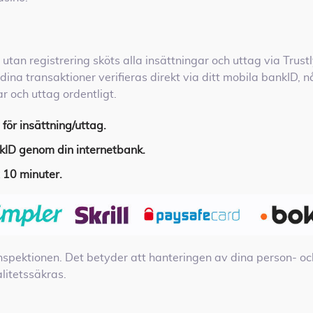
tan registrering sköts alla insättningar och uttag via Trustly
ina transaktioner verifieras direkt via ditt mobila bankID, 
r och uttag ordentligt.
för insättning/uttag.
nkID genom din internetbank.
 10 minuter.
inspektionen. Det betyder att hanteringen av dina person- oc
litetssäkras.