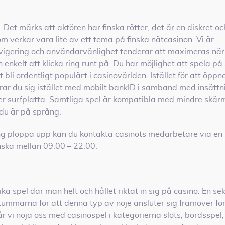
 Det märks att aktören har finska rötter, det är en diskret oc
 verkar vara lite av ett tema på finska nätcasinon. Vi är
navigering och användarvänlighet tenderar att maximeras nä
 enkelt att klicka ring runt på. Du har möjlighet att spela på
bli ordentligt populärt i casinovärlden. Istället för att öppn
ierar du sig istället med mobilt bankID i samband med insättn
er surfplatta. Samtliga spel är kompatibla med mindre skär
 du är på språng.
ning ploppa upp kan du kontakta casinots medarbetare via en
nska mellan 09.00 – 22.00.
 spel där man helt och hållet riktat in sig på casino. En sek
 tummarna för att denna typ av nöje ansluter sig framöver fö
 vi nöja oss med casinospel i kategorierna slots, bordsspel,