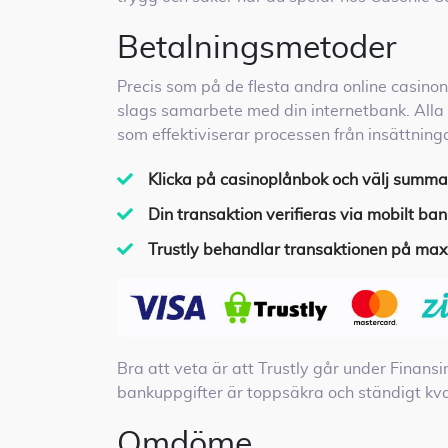
Betalningsmetoder
Precis som på de flesta andra online casinon u
slags samarbete med din internetbank. Alla d
som effektiviserar processen från insättninga
Klicka på casinoplånbok och välj summa 
Din transaktion verifieras via mobilt ba
Trustly behandlar transaktionen på max
Bra att veta är att Trustly går under Finans
bankuppgifter är toppsäkra och ständigt kva
Omdöme