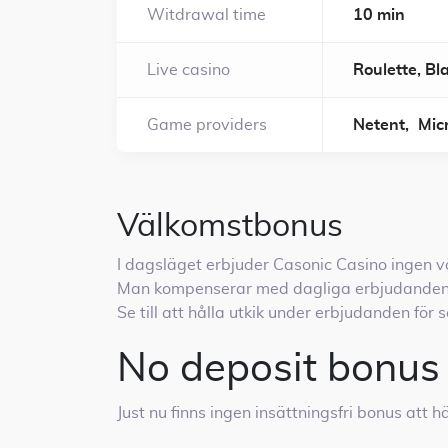
Witdrawal time
10 min
Live casino
Roulette, Bl
Game providers
Netent
Mic
Välkomstbonus
I dagsläget erbjuder Casonic Casino ingen vä
Man kompenserar med dagliga erbjudanden so
Se till att hålla utkik under erbjudanden för
No deposit bonus
Just nu finns ingen insättningsfri bonus att 