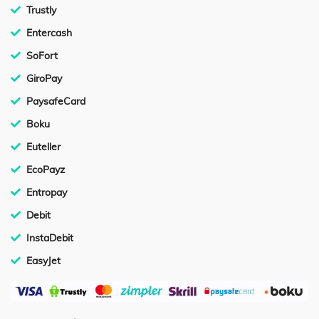
Trustly
Entercash
SoFort
GiroPay
PaysafeCard
Boku
Euteller
EcoPayz
Entropay
Debit
InstaDebit
EasyJet