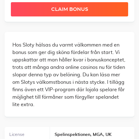
CLAIM BONUS
Hos Sloty hälsas du varmt välkommen med en
bonus som ger dig sköna fördelar från start. Vi
uppskattar att man håller kvar i bonuskonceptet,
trots att många andra online casinos nu för tiden
slopar denna typ av belöning. Du kan läsa mer
om Slotys välkomstbonus i nästa stycke. I tillägg
finns även ett VIP-program där lojala spelare får
möjlighet till förmåner som förgyller spelandet
lite extra.
License
Spelinspektionen, MGA, UK