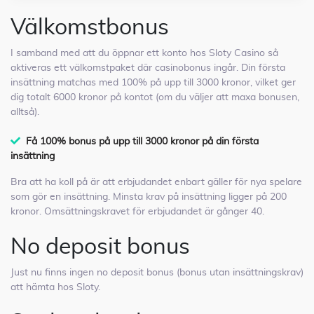
Välkomstbonus
I samband med att du öppnar ett konto hos Sloty Casino så
aktiveras ett välkomstpaket där casinobonus ingår. Din första
insättning matchas med 100% på upp till 3000 kronor, vilket ger
dig totalt 6000 kronor på kontot (om du väljer att maxa bonusen,
alltså).
Få 100% bonus på upp till 3000 kronor på din första
insättning
Bra att ha koll på är att erbjudandet enbart gäller för nya spelare
som gör en insättning. Minsta krav på insättning ligger på 200
kronor. Omsättningskravet för erbjudandet är gånger 40.
No deposit bonus
Just nu finns ingen no deposit bonus (bonus utan insättningskrav)
att hämta hos Sloty.