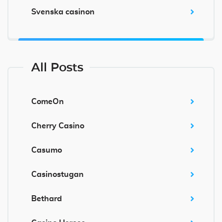
Svenska casinon
All Posts
ComeOn
Cherry Casino
Casumo
Casinostugan
Bethard