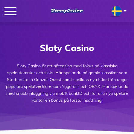
Sloty Casino
Sloty Casino är ett nätcasino med fokus på klassiska
spelautomater och slots. Här spelar du på gamla klassiker som
Starburst och Gonzo´s Quest samt sprillans nya titlar från unga,
populära spelutvecklare som Yggdrasil och ORYX. Här spelar du
med snabb inloggning via mobilt bankID och för alla nya spelare
väntar en bonus på första insättning!