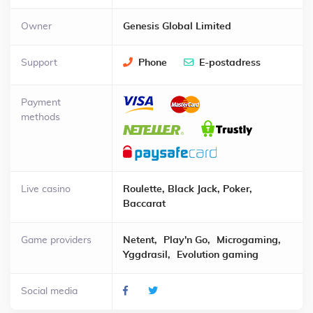
Owner
Genesis Global Limited
Support
Phone
E-postadress
Payment
methods
Live casino
Roulette, Black Jack, Poker,
Baccarat
Game providers
Netent
Play'n Go
Microgaming
Yggdrasil
Evolution gaming
Social media