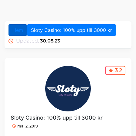
Hem
Sloty Casino: 100% upp till 3000 kr
Updated:
30.05.23
3.2
Sloty Casino: 100% upp till 3000 kr
maj 2, 2019