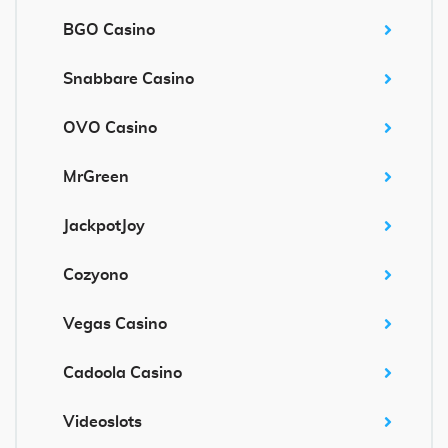
BGO Casino
Snabbare Casino
OVO Casino
MrGreen
JackpotJoy
Cozyono
Vegas Casino
Cadoola Casino
Videoslots