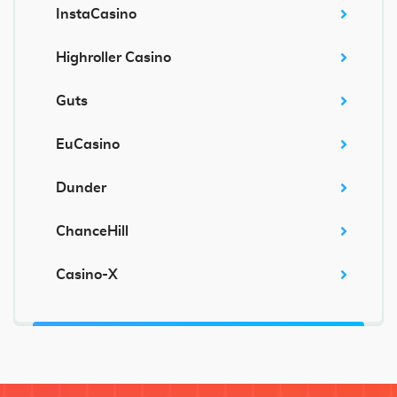
InstaCasino
Highroller Casino
Guts
EuCasino
Dunder
ChanceHill
Casino-X