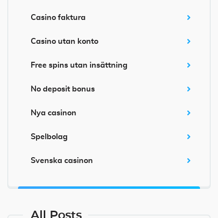
Casino faktura
Casino utan konto
Free spins utan insättning
No deposit bonus
Nya casinon
Spelbolag
Svenska casinon
All Posts