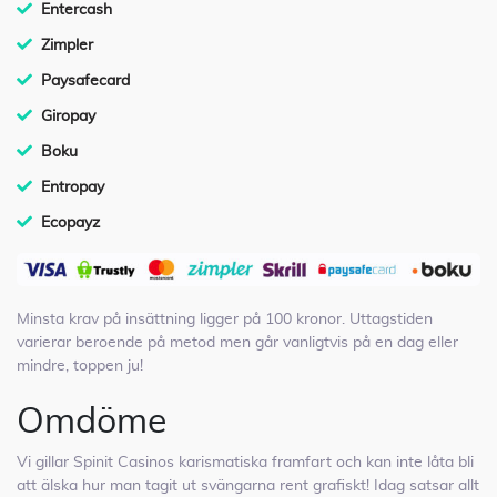
Entercash
Zimpler
Paysafecard
Giropay
Boku
Entropay
Ecopayz
Minsta krav på insättning ligger på 100 kronor. Uttagstiden
varierar beroende på metod men går vanligtvis på en dag eller
mindre, toppen ju!
Omdöme
Vi gillar Spinit Casinos karismatiska framfart och kan inte låta bli
att älska hur man tagit ut svängarna rent grafiskt! Idag satsar allt