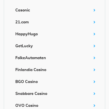
Casonic
21.com
HappyHugo
GetLucky
FolkeAutomaten
Finlandia Casino
BGO Casino
Snabbare Casino
OVO Casino