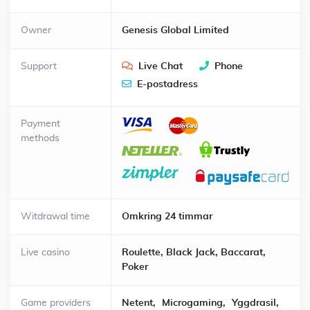
Owner
Genesis Global Limited
Support
Live Chat
Phone
E-postadress
Payment
methods
Witdrawal time
Omkring 24 timmar
Live casino
Roulette, Black Jack, Baccarat,
Poker
Game providers
Netent
Microgaming
Yggdrasil