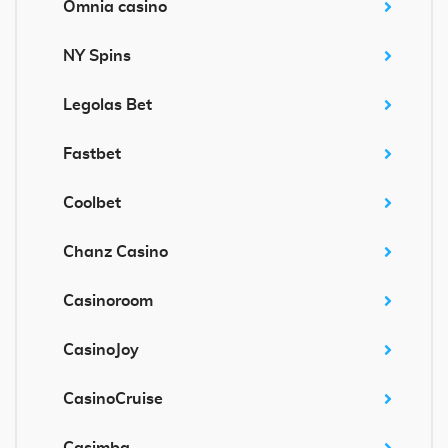
Omnia casino
NY Spins
Legolas Bet
Fastbet
Coolbet
Chanz Casino
Casinoroom
CasinoJoy
CasinoCruise