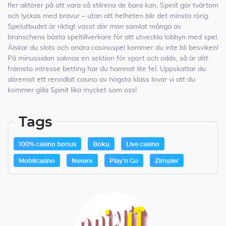
fler aktörer på att vara så stilrena de bara kan, Spinit gör tvärtom
och lyckas med bravur – utan att helheten blir det minsta rörig.
Spelutbudet är riktigt vasst där man samlat många av
branschens bästa speltillverkare för att utveckla lobbyn med spel.
Älskar du slots och andra casinospel kommer du inte bli besviken!
På minussidan saknas en sektion för sport och odds, så är ditt
främsta intresse betting har du hamnat lite fel. Uppskattar du
däremot ett renodlat casino av högsta klass lovar vi att du
kommer gilla Spinit lika mycket som oss!
Tags
100% casino bonus
Boku
Live casino
Mobilcasino
Netent
Play'n Go
Zimpler