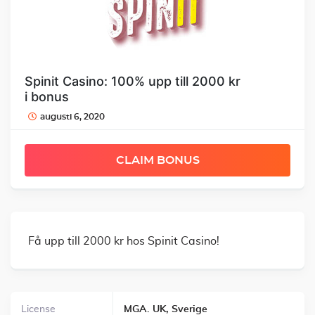
Spinit Casino: 100% upp till 2000 kr
i bonus
augusti 6, 2020
CLAIM BONUS
Få upp till 2000 kr hos Spinit Casino!
License
MGA. UK, Sverige