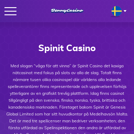
Spinit Casino
Med slogan “våga för att vinna” är Spinit Casino det kaxiga
nätcasinot med fokus på slots av alla de slag. Totalt finns
närmare tusen olika casinospel där världens alla ledande
spelleverantörer finns representerade och upplevelsen förhöjs
ytterligare av en grafiskt trevlig plattform. Idag finns casinot
tillgängligt på den svenska, finska, norska, tyska, brittiska och
kanadensiska marknaden. Företaget bakom Spinit är Genesis
Global Limited som har sitt huvudkontor på Medelhavsön Malta.
Det är med tre spellicenser man bedriver verksamheten; den
första utfärdad av Spelinspektionen den andra är utfärdad av