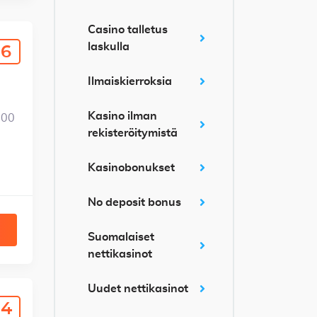
Casino talletus
laskulla
.6
Ilmaiskierroksia
Kasino ilman
000
rekisteröitymistä
Kasinobonukset
No deposit bonus
Suomalaiset
nettikasinot
Uudet nettikasinot
.4