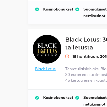
Kasinobonukset
Suomalaiset
nettikasinot
Black Lotus: 
talletusta
15 huhtikuun, 201
Black Lotus
Tervetuliaislahjaksi Bl
30 euron edestä ilmaist
45 kertaa ennen kotiut
Kasinobonukset
Suomalaiset
nettikasinot