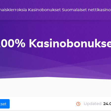
maiskierroksia
Kasinobonukset
Suomalaiset nettikasino
100% Kasinobonukse
kset
Updated:
24.