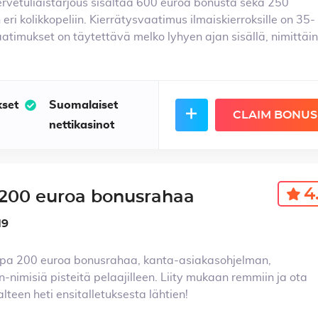
ervetuliaistarjous sisältää 600 euroa bonusta sekä 250
eri kolikkopeliin. Kierrätysvaatimus ilmaiskierroksille on 35-
aatimukset on täytettävä melko lyhyen ajan sisällä, nimittäi
+
set
Suomalaiset
CLAIM BONUS
nettikasinot
4
 200 euroa bonusrahaa
19
opa 200 euroa bonusrahaa, kanta-asiakasohjelman,
nimisiä pisteitä pelaajilleen. Liity mukaan remmiin ja ota
lteen heti ensitalletuksesta lähtien!