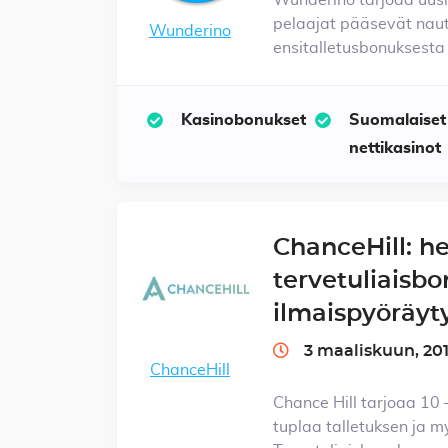
Wunderino tarjoaa uusil
pelaajat pääsevät nau
Wunderino
ensitalletusbonuksesta 
Kasinobonukset
Suomalaiset
nettikasinot
ChanceHill: h
tervetuliaisbo
ilmaispyöräytyk
3 maaliskuun, 20
ChanceHill
Chance Hill tarjoaa 10 
tuplaa talletuksen ja m