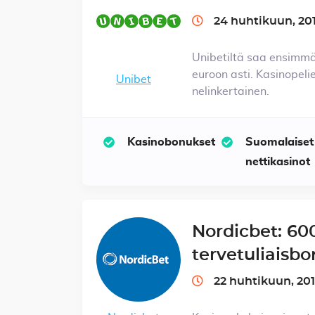
24 huhtikuun, 20
Unibetiltä saa ensimmä
euroon asti. Kasinopeli
Unibet
nelinkertainen.
Kasinobonukset
Suomalaiset
nettikasinot
Nordicbet: 600
tervetuliaisb
22 huhtikuun, 20