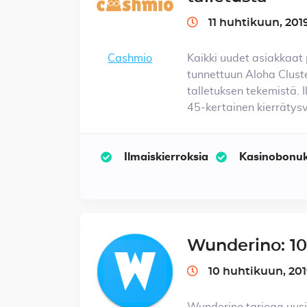
11 huhtikuun, 201
Cashmio
Kaikki uudet asiakkaat 
tunnettuun Aloha Cluste
talletuksen tekemistä. I
45-kertainen kierrätys
Ilmaiskierroksia
Kasinobonuk
Wunderino: 10
10 huhtikuun, 20