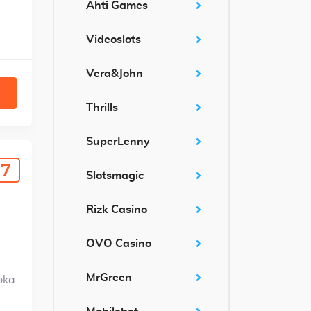
Ahti Games
Videoslots
Vera&John
Thrills
SuperLenny
.7
Slotsmagic
Rizk Casino
OVO Casino
MrGreen
oka