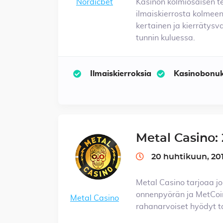
Nordicbet
Kasinon kolmiosaisen t
ilmaiskierrosta kolmeen 
kertainen ja kierrätysv
tunnin kuluessa.
Ilmaiskierroksia
Kasinobonuk
Metal Casino:
20 huhtikuun, 20
Metal Casino tarjoaa j
onnenpyörän ja MetCoin-
Metal Casino
rahanarvoiset hyödyt ta