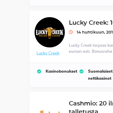
Lucky Creek: 
14 huhtikuun, 20
Lucky Creek tarjoaa kai
euroon asti. Bonusraha 
Lucky Creek
Kasinobonukset
Suomalaiset
nettikasinot
Cashmio: 20 i
talletusta