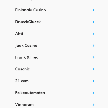
Finlandia Casino
DrueckGlueck
Ahti
Jaak Casino
Frank & Fred
Casonic
21.com
Folkeautomaten
Vinnarum