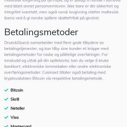
maltesisk lovgivning på fjernspill, og er pålagt å handle i samsvar
med blant annet personvernloven. Ikke bare er din sikkerhet og
integritet ivaretatt, men også norsk lovgivning støtter maltesisk
lisens ved å gi norske spillere skattefritak på gevinst.
Betalingsmetoder
DrueckGlueck samarbeider med flere gode tilbydere av
betalingstjenester, og kan tilby sine kunder et knippe med
betalingsmetoder for raske og pålitelige overføringer. For
innskudd og uttak på din spillekonto, kan du velge å bruke
bankkort, elektroniske lommebøker eller andre elektroniske
overføringsmetoder. Casinoet tillater også betaling med
kryptovalutaen Bitcoin via respektive betalingsmetode.
Bitcoin
Skrill
Neteller
Visa
Mastercard