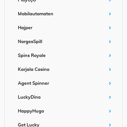
Mobilautomaten
Hajper
NorgesSpill
Spins Royale
Karjala Casino
Agent Spinner
LuckyDino
HappyHugo
Get Lucky