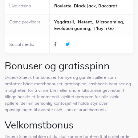
Live casino
Roulette, Black Jack, Baccarat
Game providers
Yggdrasil
Netent
Microgaming
Evolution gaming
Play'n Go
Social media
Bonuser og gratisspinn
DrueckGlueck har bonuser for nye og gamle spillere som
omfatter både matchbonuser, gratisspinn, cashback-bonuser og
muligheten for å vinne biler eller andre luksuriøse gevinster. I
tillegg har de et fenomenalt lojalitetsprogram for alle lojale
spillere, der en personlig kontosjef vil holde styr over
oppstigningen til øverste nivå, som er «rød diamant».
Velkomstbonus
DrueckGlueck vil ikke at du skal komme tomhendt til spillebordet