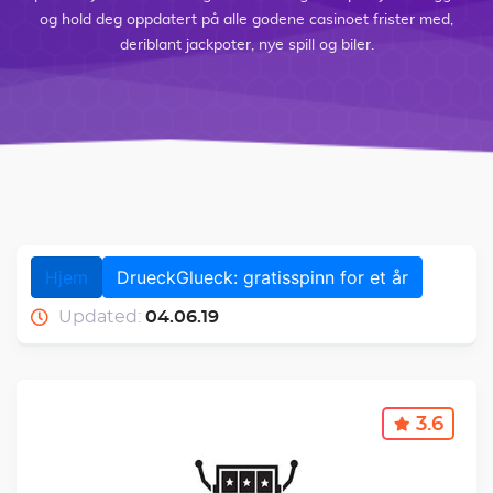
og hold deg oppdatert på alle godene casinoet frister med,
deriblant jackpoter, nye spill og biler.
Hjem
DrueckGlueck: gratisspinn for et år
Updated:
04.06.19
3.6