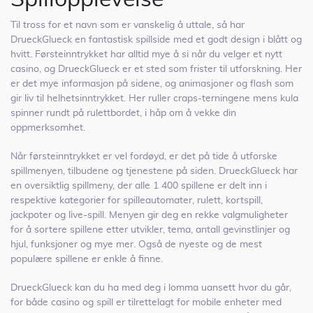
Til tross for et navn som er vanskelig å uttale, så har
DrueckGlueck en fantastisk spillside med et godt design i blått og
hvitt. Førsteinntrykket har alltid mye å si når du velger et nytt
casino, og DrueckGlueck er et sted som frister til utforskning. Her
er det mye informasjon på sidene, og animasjoner og flash som
gir liv til helhetsinntrykket. Her ruller craps-terningene mens kula
spinner rundt på rulettbordet, i håp om å vekke din
oppmerksomhet.
Når førsteinntrykket er vel fordøyd, er det på tide å utforske
spillmenyen, tilbudene og tjenestene på siden. DrueckGlueck har
en oversiktlig spillmeny, der alle 1 400 spillene er delt inn i
respektive kategorier for spilleautomater, rulett, kortspill,
jackpoter og live-spill. Menyen gir deg en rekke valgmuligheter
for å sortere spillene etter utvikler, tema, antall gevinstlinjer og
hjul, funksjoner og mye mer. Også de nyeste og de mest
populære spillene er enkle å finne.
DrueckGlueck kan du ha med deg i lomma uansett hvor du går,
for både casino og spill er tilrettelagt for mobile enheter med