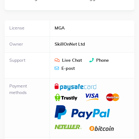
License
MGA
Owner
SkillOnNet Ltd
Support
Live Chat
Phone
E-post
Payment
methods