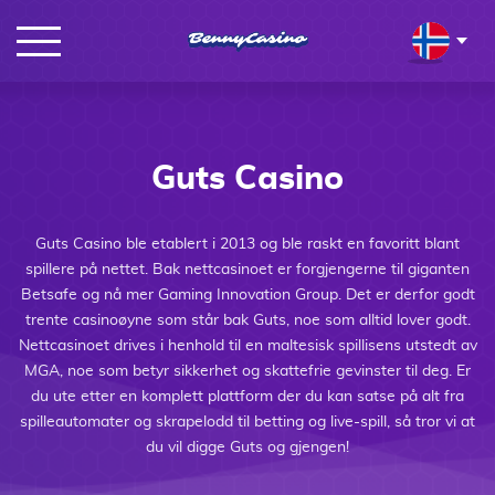
Guts Casino
Guts Casino ble etablert i 2013 og ble raskt en favoritt blant
spillere på nettet. Bak nettcasinoet er forgjengerne til giganten
Betsafe og nå mer Gaming Innovation Group. Det er derfor godt
trente casinoøyne som står bak Guts, noe som alltid lover godt.
Nettcasinoet drives i henhold til en maltesisk spillisens utstedt av
MGA, noe som betyr sikkerhet og skattefrie gevinster til deg. Er
du ute etter en komplett plattform der du kan satse på alt fra
spilleautomater og skrapelodd til betting og live-spill, så tror vi at
du vil digge Guts og gjengen!