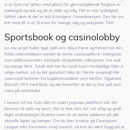
si at Guts har lyktes med glans! De gjennomgående fargene er
mørkegrå og rød, og alt er stille og rolig. Det er stor tydelighet
takket være at det er lett å navigere i hovedmenyen. Den tar oss
lett med dit vi vil, til tross for mange valg og seksjoner. Fint!
Sportsbook og casinolobby
La oss se på hvilke type spill som tilbys! Først og fremst har den
flotte casinolobbyen samlet de beste casinospillene i kategorier
som spilleautomater, bordspill, skrapelodd, videopoker, live spill
og mange flere. Totalt sett har du rundt tusen forskjellige titler å
velge mellom, så du blir garantert ikke lei i første omgang! Alle
casinospill kommer fra toppleverandører som NetEnt, Yggdrasil,
Betsoft, NYX med flere, og det bekrefter at det er bra spill som
vises på nettstedet.
I senere tid har Guts blitt en svært populær plattform når det
kommer til odds og sport. Det er ikke rart, for i en stilig og godt
laget underkategori leveres noen av de beste oddsene på alle
aktuelle ligaer og kamper. Om du liker å satse på Champions
League eller Eurovision song contest, så kan du være trygg på at