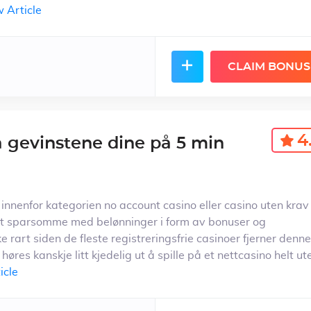
 Article
+
CLAIM BONUS
4
å gevinstene dine på 5 min
 innenfor kategorien no account casino eller casino uten kra
ært sparsomme med belønninger i form av bonuser og
ke rart siden de fleste registreringsfrie casinoer fjerner denne
høres kanskje litt kjedelig ut å spille på et nettcasino helt ut
icle