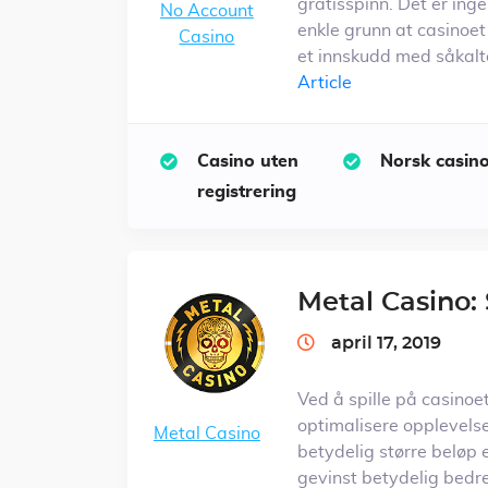
gratisspinn. Det er ing
No Account
enkle grunn at casinoet 
Casino
et innskudd med såkalte
Article
Casino uten
Norsk casin
registrering
Metal Casino:
april 17, 2019
Ved å spille på casino
optimalisere opplevelsen
Metal Casino
betydelig større beløp e
gevinst betydelig bedre