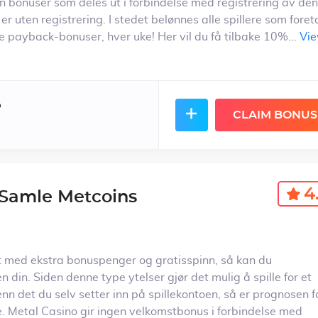
en bonuser som deles ut i forbindelse med registrering av den
er uten registrering. I stedet belønnes alle spillere som foret
 payback-bonuser, hver uke! Her vil du få tilbake 10%...
Vi
+
o
CLAIM BONUS
4
 Samle Metcoins
et med ekstra bonuspenger og gratisspinn, så kan du
 din. Siden denne type ytelser gjør det mulig å spille for et
nn det du selv setter inn på spillekontoen, så er prognosen f
. Metal Casino gir ingen velkomstbonus i forbindelse med