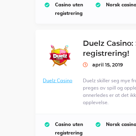
Casino uten
Norsk casin
registrering
Duelz Casino: 
registrering!
april 15, 2019
Duelz Casino
Duelz skiller seg mye fr
preges av spill og oppl
annerledes er at det ikk
opplevelse.
Casino uten
Norsk casin
registrering