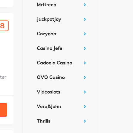
MrGreen
JackpotJoy
.8
Cozyono
Casino Jefe
Cadoola Casino
ter
OVO Casino
Videoslots
Vera&John
Thrills