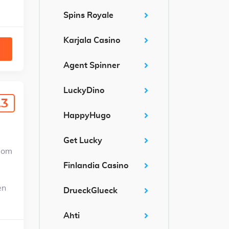
Spins Royale
Karjala Casino
Agent Spinner
LuckyDino
.3
HappyHugo
Get Lucky
v om
Finlandia Casino
en
DrueckGlueck
Ahti