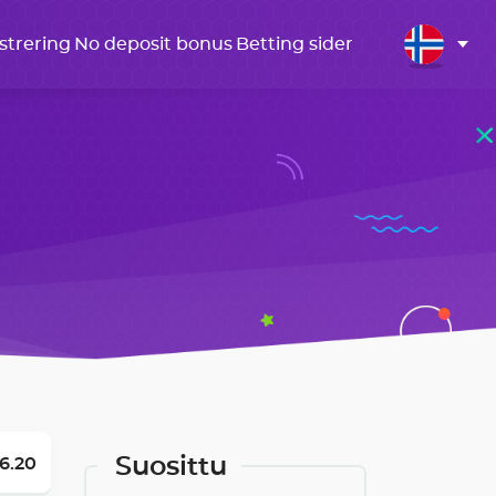
strering
No deposit bonus
Betting sider
Suosittu
06.20