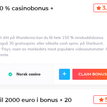
3
0 % casinobonus +
et ditt på Wunderino kan du få hele 150 % innskuddsbonus
også 30 gratisspinn, eller såkalte cash spins, på Starburst,
er Pays, noen av markedets mest populære videoautomater. 
vente.
+
Norsk casino
CLAIM BONUS
l 2000 euro i bonus + 20