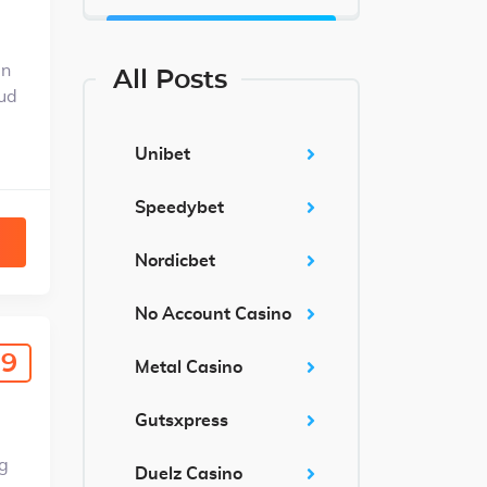
en
All Posts
bud
Unibet
Speedybet
Nordicbet
No Account Casino
.9
Metal Casino
Gutsxpress
og
Duelz Casino