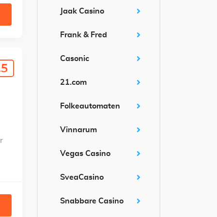
Jaak Casino
Frank & Fred
Casonic
.5
21.com
Folkeautomaten
Vinnarum
r
Vegas Casino
SveaCasino
Snabbare Casino