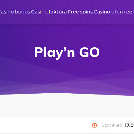
asino bonus
Casino faktura
Free spins
Casino uten regi
Play’n GO
Updated:
17.