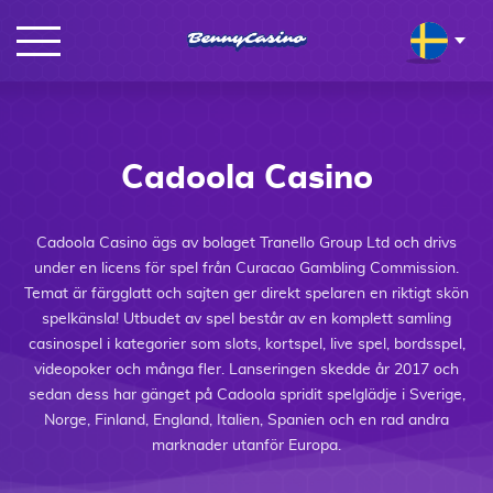
Cadoola Casino
Cadoola Casino ägs av bolaget Tranello Group Ltd och drivs
under en licens för spel från Curacao Gambling Commission.
Temat är färgglatt och sajten ger direkt spelaren en riktigt skön
spelkänsla! Utbudet av spel består av en komplett samling
casinospel i kategorier som slots, kortspel, live spel, bordsspel,
videopoker och många fler. Lanseringen skedde år 2017 och
sedan dess har gänget på Cadoola spridit spelglädje i Sverige,
Norge, Finland, England, Italien, Spanien och en rad andra
marknader utanför Europa.