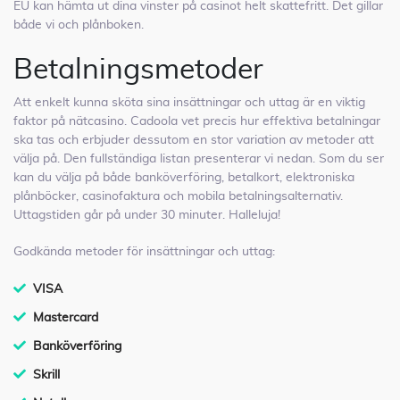
EU kan hämta ut dina vinster på casinot helt skattefritt. Det gillar
både vi och plånboken.
Betalningsmetoder
Att enkelt kunna sköta sina insättningar och uttag är en viktig
faktor på nätcasino. Cadoola vet precis hur effektiva betalningar
ska tas och erbjuder dessutom en stor variation av metoder att
välja på. Den fullständiga listan presenterar vi nedan. Som du ser
kan du välja på både banköverföring, betalkort, elektroniska
plånböcker, casinofaktura och mobila betalningsalternativ.
Uttagstiden går på under 30 minuter. Halleluja!
Godkända metoder för insättningar och uttag:
VISA
Mastercard
Banköverföring
Skrill