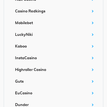
Casino Redkings
Mobilebet
LuckyNiki
Kaboo
InstaCasino
Highroller Casino
Guts
EuCasino
Dunder