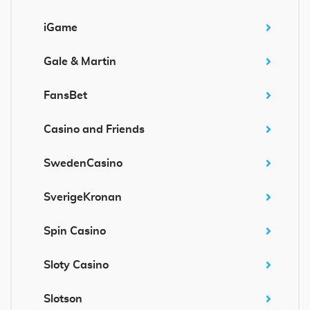
iGame
Gale & Martin
FansBet
Casino and Friends
SwedenCasino
SverigeKronan
Spin Casino
Sloty Casino
Slotson