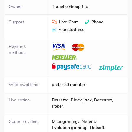
Owner
Tranello Group Ltd
Support
Live Chat
Phone
E-postadress
Payment
methods
Witdrawal time
under 30 minuter
Live casino
Roulette, Black Jack, Baccarat,
Poker
Game providers
Microgaming
Netent
Evolution gaming
Betsoft