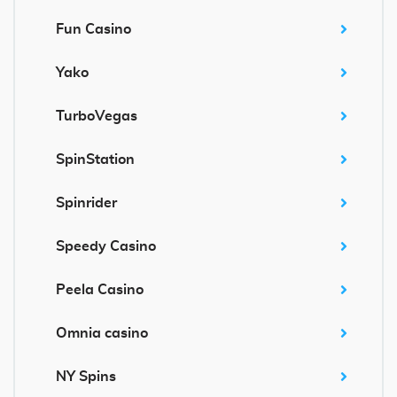
Fun Casino
Yako
TurboVegas
SpinStation
Spinrider
Speedy Casino
Peela Casino
Omnia casino
NY Spins