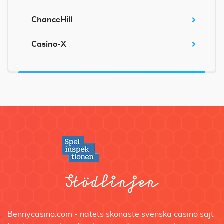
ChanceHill
Casino-X
Bennycasino.com - nätets skönaste svenska casino sajt