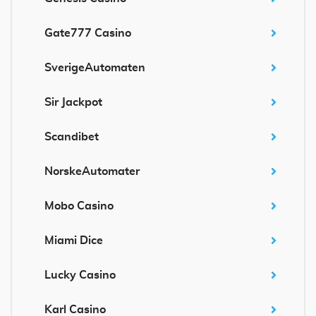
Gate777 Casino
SverigeAutomaten
Sir Jackpot
Scandibet
NorskeAutomater
Mobo Casino
Miami Dice
Lucky Casino
Karl Casino