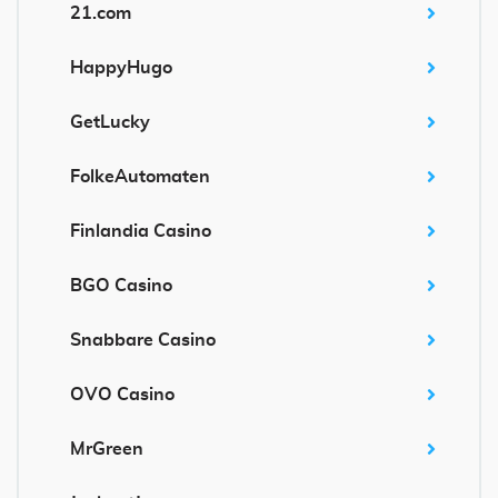
21.com
HappyHugo
GetLucky
FolkeAutomaten
Finlandia Casino
BGO Casino
Snabbare Casino
OVO Casino
MrGreen