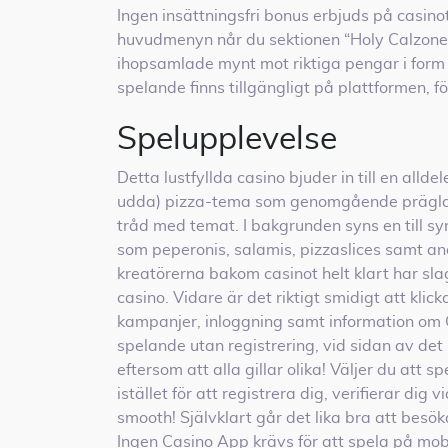
Ingen insättningsfri bonus erbjuds på casino
huvudmenyn når du sektionen “Holy Calzone” 
ihopsamlade mynt mot riktiga pengar i form a
spelande finns tillgängligt på plattformen, f
Spelupplevelse
Detta lustfyllda casino bjuder in till en allde
udda) pizza-tema som genomgående präglar pl
tråd med temat. I bakgrunden syns en till s
som peperonis, salamis, pizzaslices samt and
kreatörerna bakom casinot helt klart har slag
casino. Vidare är det riktigt smidigt att kli
kampanjer, inloggning samt information om 
spelande utan registrering, vid sidan av det
eftersom att alla gillar olika! Väljer du att 
istället för att registrera dig, verifierar di
smooth! Självklart går det lika bra att bes
Ingen Casino App krävs för att spela på mob