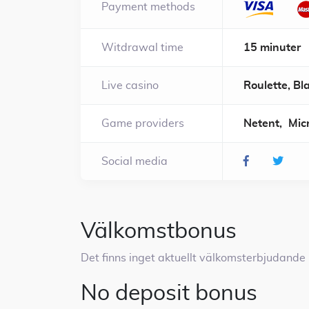
Payment methods
Witdrawal time
15 minuter
Live casino
Roulette, Bl
Game providers
Netent
Mic
Social media
Välkomstbonus
Det finns inget aktuellt välkomsterbjudande
No deposit bonus