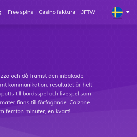
g
Free spins
Casino faktura
JFTW
Pizza och då främst den inbakade
mt kommunikation, resultatet är helt
potts till bordsspel och livespel som
omater finns till förfogande. Calzone
om femton minuter, en kvart!