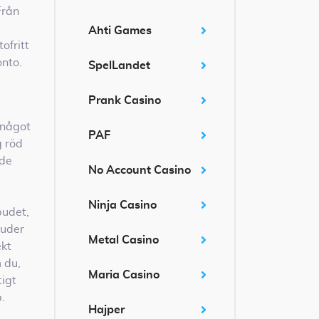
Från
Ahti Games
ofritt
onto.
SpelLandet
Prank Casino
t något
PAF
g röd
ade
No Account Casino
Ninja Casino
budet,
juder
Metal Casino
ekt
m du,
Maria Casino
tigt
.
Hajper