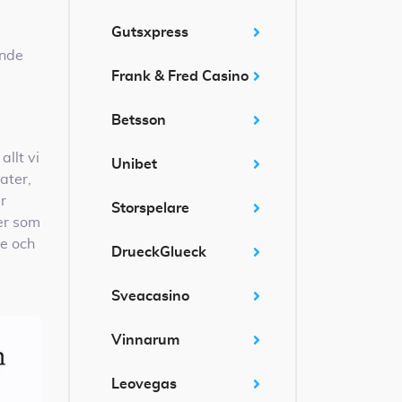
Gutsxpress
ande
Frank & Fred Casino
Betsson
allt vi
Unibet
ater,
r
Storspelare
rer som
de och
DrueckGlueck
Sveacasino
Vinnarum
Leovegas