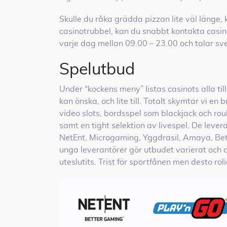
Skulle du råka grädda pizzan lite väl länge, 
casinotrubbel, kan du snabbt kontakta casin
varje dag mellan 09.00 – 23.00 och talar sv
Spelutbud
Under “kockens meny” listas casinots alla til
kan önska, och lite till. Totalt skymtar vi en
video slots, bordsspel som blackjack och ro
samt en tight selektion av livespel. De leve
NetEnt, Microgaming, Yggdrasil, Amaya, Bets
unga leverantörer gör utbudet varierat och d
uteslutits. Trist för sportfånen men desto rol