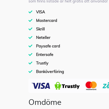
som finns listade är helt gratis att använda!
VISA
Mastercard
Skrill
Neteller
Paysafe card
Entersafe
Trustly
Banköverföring
Omdöme