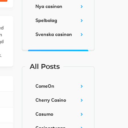
Nya casinon
Spelbolag
ed
Svenska casinon
n
gd
.
All Posts
ComeOn
Cherry Casino
Casumo