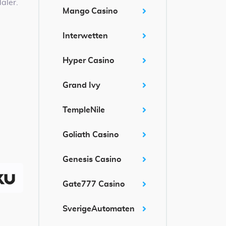
aler.
Mango Casino
Interwetten
Hyper Casino
Grand Ivy
TempleNile
Goliath Casino
Genesis Casino
Gate777 Casino
SverigeAutomaten