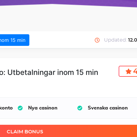
inom 15 min
Updated:
12.
: Utbetalningar inom 15 min
konto
Nya casinon
Svenska casinon
CLAIM BONUS