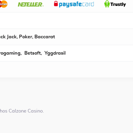
ack Jack, Poker, Baccarat
rogaming
Betsoft
Yggdrasil
 hos Calzone Casino.