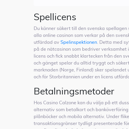
Spellicens
Du känner säkert till den svenska spellagen
alla online casinon som verkar på den svens
utfärdad av
Spelinspektionen
. Detta med syf
på de nätcasinon som bedriver verksamhet i
licens och fick snabbt klartecken från den 
och gänget spelar du alltid tryggt och säkert
marknaden (Norge, Finland) sker spelandet 
och för Storbritannien under en licens utfär
Betalningsmetoder
Hos Casino Calzone kan du välja på ett duss
alternativ som betalkort och banköverföring 
plånböcker och mobila alternativ. Under flik
transaktionsgränser tydligt presenterade fö