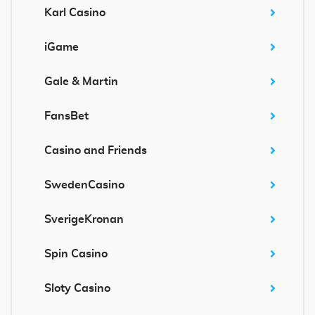
Karl Casino
iGame
Gale & Martin
FansBet
Casino and Friends
SwedenCasino
SverigeKronan
Spin Casino
Sloty Casino