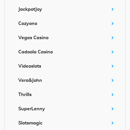
JackpotJoy
Cozyono
Vegas Casino
Cadoola Casino
Videoslots
Vera&John
Thrills
SuperLenny
Slotsmagic