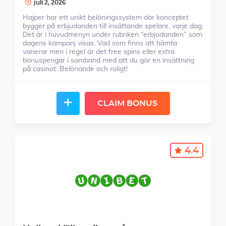
juli 2, 2026
Hajper har ett unikt belöningssystem där konceptet
bygger på erbjudanden till insättande spelare, varje dag.
Det är i huvudmenyn under rubriken “erbjudanden” som
dagens kampanj visas. Vad som finns att hämta
varierar men i regel är det free spins eller extra
bonuspengar i samband med att du gör en insättning
på casinot. Belönande och roligt!
+
CLAIM BONUS
4.4