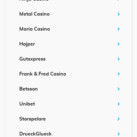
Metal Casino
Maria Casino
Hajper
Gutsxpress
Frank & Fred Casino
Betsson
Unibet
Storspelare
DrueckGlueck