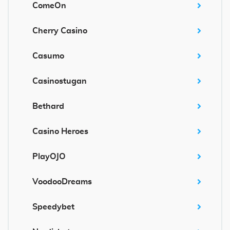
ComeOn
Cherry Casino
Casumo
Casinostugan
Bethard
Casino Heroes
PlayOJO
VoodooDreams
Speedybet