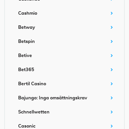
Cashmio
Betway
Betspin
Betive
Bet365
Bertil Casino
Bajungo: Inga omsättningskrav
Schnellwetten
Casonic